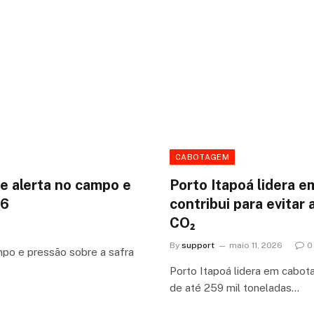
CABOTAGEM
e alerta no campo e
Porto Itapoá lidera e
26
contribui para evitar
CO₂
By
support
maio 11, 2026
0
mpo e pressão sobre a safra
Porto Itapoá lidera em cabota
de até 259 mil toneladas…