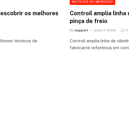
NOTÍCIAS DO MERCADO
 descobrir os melhores
Controil amplia linha 
pinça de freio
By
support
junho 1, 2024
0
elhores técnicos de
Controil amplia linha de cilind
fabricante referência em co