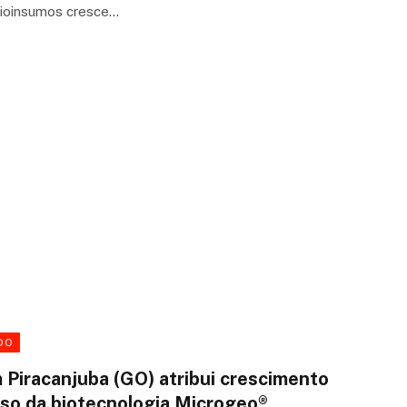
bioinsumos cresce…
DO
 Piracanjuba (GO) atribui crescimento
uso da biotecnologia Microgeo®