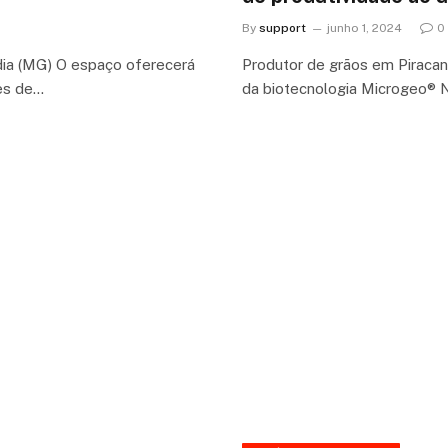
By
support
junho 1, 2024
0
ia (MG) O espaço oferecerá
Produtor de grãos em Piracan
res de…
da biotecnologia Microgeo® N