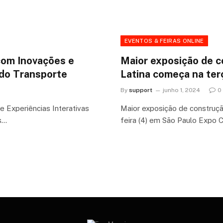
EVENTOS & FEIRAS ONLINE
com Inovações e
Maior exposição de c
 do Transporte
Latina começa na terç
By
support
junho 1, 2024
0
 Experiências Interativas
Maior exposição de construçã
s…
feira (4) em São Paulo Expo 