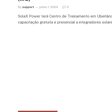
By
support
junho 1, 2024
0
SolaX Power terá Centro de Treinamento em Uberlând
capacitação gratuita e presencial a integradores sola