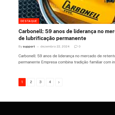
DESTAQUE
Carbonell: 59 anos de liderança no me
de lubrificação permanente
By
support
dezembro 22, 2024
0
Carbonell: 59 anos de liderança no mercado de retento
permanente Empresa combina tradição familiar com i
Next
1
2
3
4