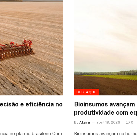
DESTAQUE
cisão e eficiência no
Bioinsumos avançam n
produtividade com equ
By
Alzira
abril 19, 2026
0
cia no plantio brasileiro Com
Bioinsumos avançam na horticu