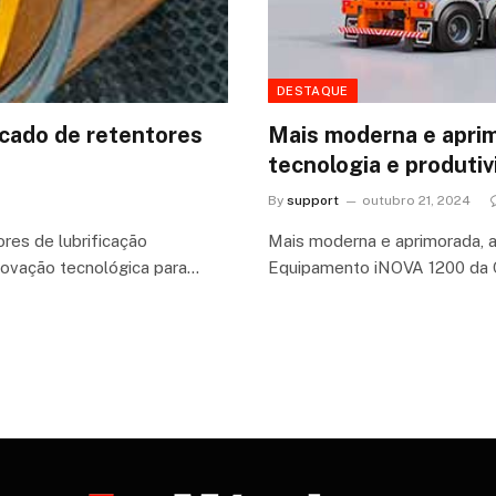
DESTAQUE
rcado de retentores
Mais moderna e apri
tecnologia e produtiv
By
support
outubro 21, 2024
res de lubrificação
Mais moderna e aprimorada, a
novação tecnológica para…
Equipamento iNOVA 1200 da 