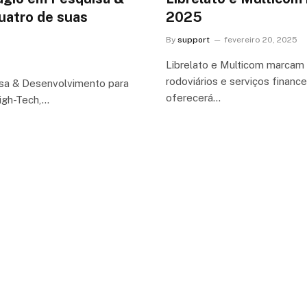
uatro de suas
2025
By
support
fevereiro 20, 2025
Librelato e Multicom marcam
rodoviários e serviços finan
sa & Desenvolvimento para
oferecerá…
igh-Tech,…