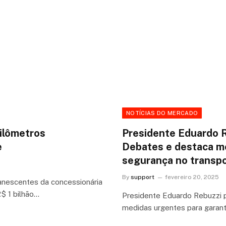
NOTÍCIAS DO MERCADO
ilômetros
Presidente Eduardo R
e
Debates e destaca me
segurança no transpo
By
support
fevereiro 20, 2025
nescentes da concessionária
$ 1 bilhão…
Presidente Eduardo Rebuzzi 
medidas urgentes para garant