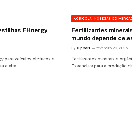
AGRÍCOLA - NOTÍCIAS DO MERCA
pastilhas EHnergy
Fertilizantes minerai
mundo depende dele
By
support
fevereiro 20, 2025
y para veículos elétricos e
Fertilizantes minerais e org
a e alta…
Essenciais para a produção de