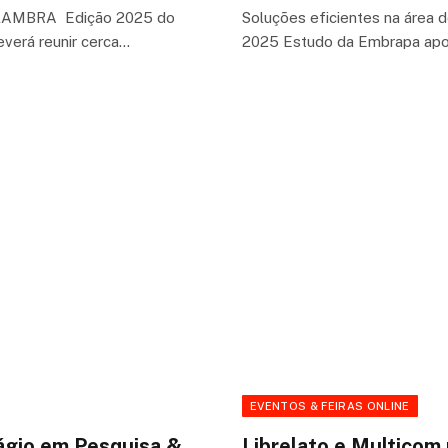
AMBRA Edição 2025 do
Soluções eficientes na área
everá reunir cerca…
2025 Estudo da Embrapa apon
EVENTOS & FEIRAS ONLINE
ágio em Pesquisa &
Librelato e Multico