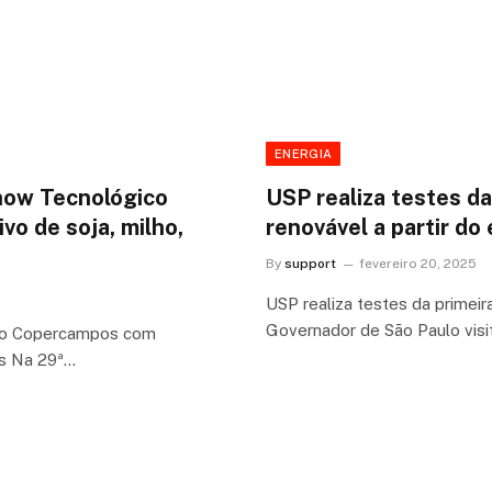
ENERGIA
how Tecnológico
USP realiza testes da
o de soja, milho,
renovável a partir do
By
support
fevereiro 20, 2025
USP realiza testes da primeira
Governador de São Paulo visi
ico Copercampos com
tis Na 29ª…