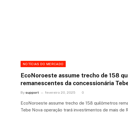
NOTÍCIAS DO MERCADO
EcoNoroeste assume trecho de 158 qu
remanescentes da concessionária Teb
By
support
fevereiro 20, 2025
0
EcoNoroeste assume trecho de 158 quilômetros rema
Tebe Nova operação trará investimentos de mais de R