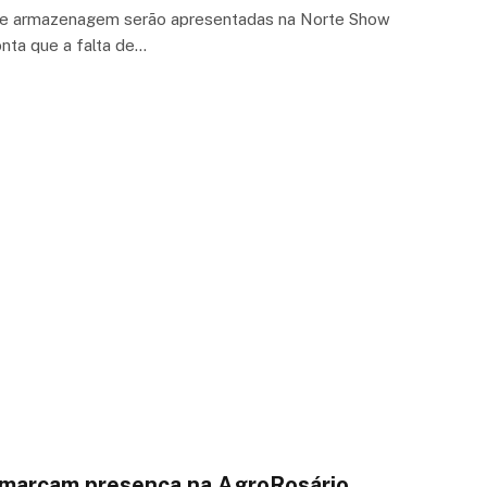
 de armazenagem serão apresentadas na Norte Show
ta que a falta de…
m marcam presença na AgroRosário