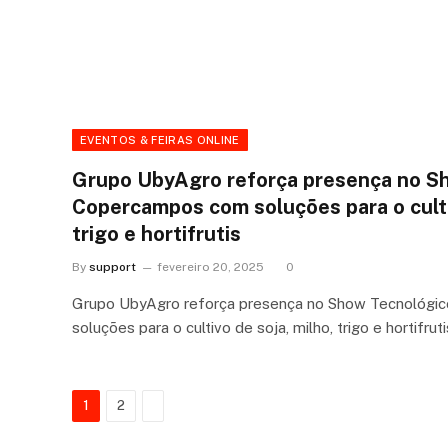
EVENTOS & FEIRAS ONLINE
Grupo UbyAgro reforça presença no S
Copercampos com soluções para o cultiv
trigo e hortifrutis
By
support
fevereiro 20, 2025
0
Grupo UbyAgro reforça presença no Show Tecnológ
soluções para o cultivo de soja, milho, trigo e hortifru
Next
1
2