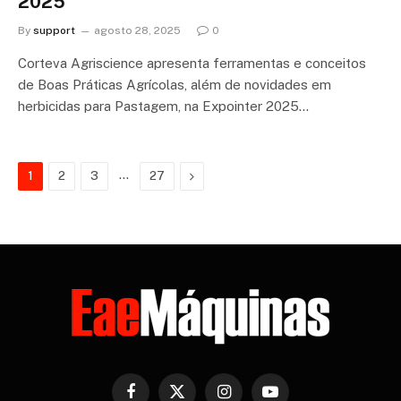
2025
By
support
agosto 28, 2025
0
Corteva Agriscience apresenta ferramentas e conceitos
de Boas Práticas Agrícolas, além de novidades em
herbicidas para Pastagem, na Expointer 2025…
…
Next
1
2
3
27
Facebook
X
Instagram
YouTube