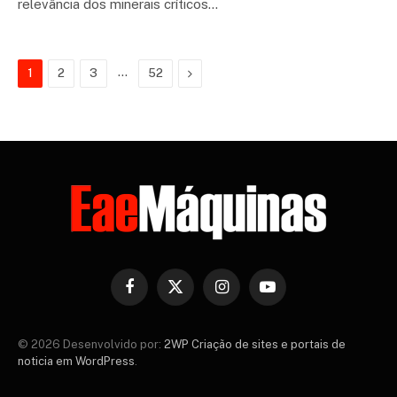
relevância dos minerais críticos…
…
Next
1
2
3
52
Facebook
X
Instagram
YouTube
(Twitter)
© 2026 Desenvolvido por:
2WP Criação de sites e portais de
noticia em WordPress
.