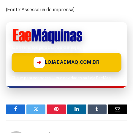
(Fonte:Assessoria de imprensa)
Confira os produtos da loja!
➜
LOJAEAEMAQ.COM.BR
Clique para ver peças, kits e novidades na Loja EaeMaq.
Facebook
Twitter
Pinterest
LinkedIn
Tumblr
Email