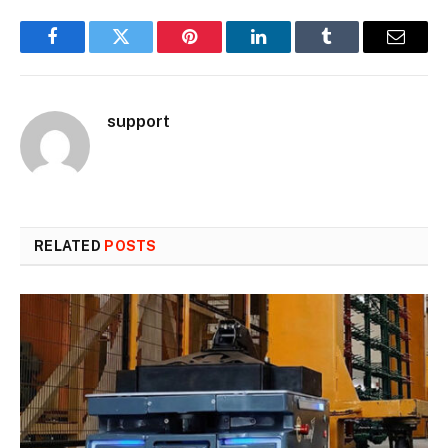
Facebook
Twitter
Pinterest
LinkedIn
Tumblr
Email
support
RELATED
POSTS