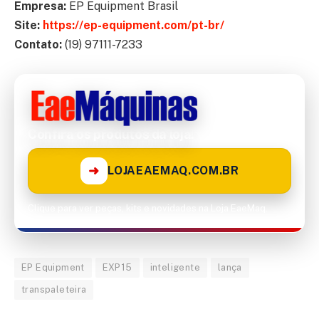
Empresa:
EP Equipment Brasil
Site:
https://ep-equipment.com/pt-br/
Contato:
(19) 97111-7233
Confira os produtos da loja!
➜
LOJAEAEMAQ.COM.BR
Clique para ver peças, kits e novidades na Loja EaeMaq.
EP Equipment
EXP15
inteligente
lança
transpaleteira