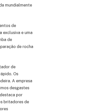
çada mundialmente
entos de
a exclusiva e uma
mba de
eparação de rocha
tador de
ápido. Os
adeira. A empresa
nimos desgastes
destaca por
s britadores de
ores