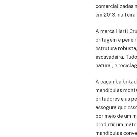
comercializadas n
em 2013, na feir
A marca Hartl Cru
britagem e peneir
estrutura robusta
escavadeira. Tud
natural, e recicla
A caçamba britado
mandíbulas mon
britadores e as p
assegura que ess
por meio de um m
produzir um mater
mandíbulas conven