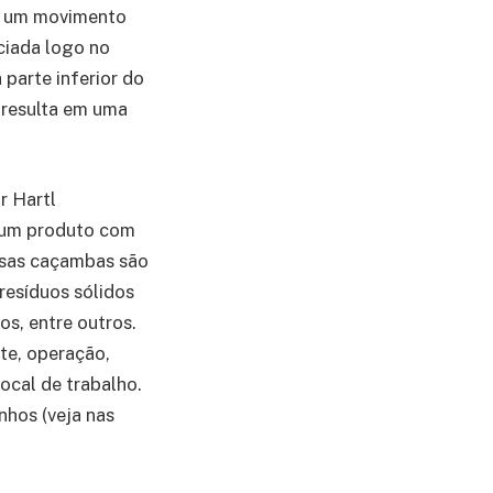
z um movimento
ciada logo no
parte inferior do
 resulta em uma
r Hartl
 um produto com
ssas caçambas são
 resíduos sólidos
os, entre outros.
te, operação,
local de trabalho.
hos (veja nas