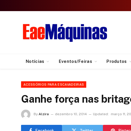
Notícias
Eventos/Feiras
Produtos
ACESSÓRIOS PARA ESCAVADEIRAS
Ganhe força nas brita
By
Alzira
dezembro 10, 2014
Updated:
março 11, 2
Facebook
Twitter
Pinter