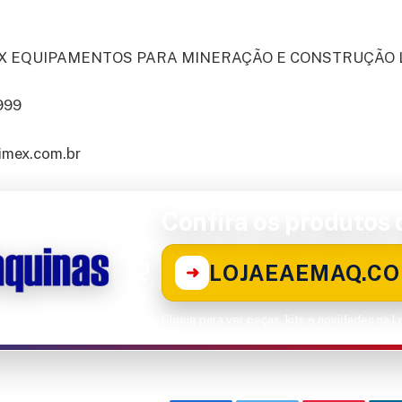
MEX EQUIPAMENTOS PARA MINERAÇÃO E CONSTRUÇÃO 
7999
imex.com.br
Confira os produtos d
LOJAEAEMAQ.CO
➜
Clique para ver peças, kits e novidades na 