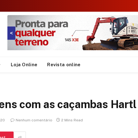
<
Loja Online
Revista online
gens com as caçambas Hartl
020
Nenhum comentário
2 Mins Read
est