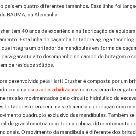
o país em quatro diferentes tamanhos. Essa linha foi lan
a de BAUMA, na Alemanha.
sher tem 40 anos de experiência na fabricação de equipam
amento. Esta linha de caçamba britadora agrega tecnologi
, que integra um britador de mandíbulas em forma de caça
o para garantir alto desempenho no campo de britagem e s
gem de resíduos sólidos.
ra desenvolvida pela Hartl Crusher é composta por um bri
tado em uma
escavadeira hidráulica
com sistema de engate r
eneiras são movimentados pelo circuito hidráulico da escav
es britadores oferecem mais eficiência e produção com mí
ovimento quádruplo exclusivo das mandíbulas. Também se 
ial de granulometria com forma cúbica, diferentemente do
cionais. O movimento da mandíbula é diferente dos britad