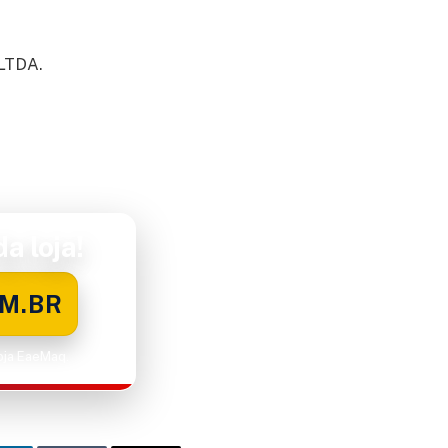
LTDA.
a loja!
M.BR
Loja EaeMaq.