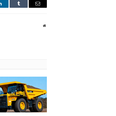
LinkedIn
Tumblr
Email
Website