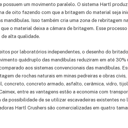
ue possuem um movimento paralelo. O sistema Hartl produ
a de oito fazendo com que a britagem do material seja ini
s mandíbulas. Isso também cria uma zona de rebritagem na 
 que o material deixa a câmara de britagem. Esse processo
 de alta qualidade.
itos por laboratórios independentes, o desenho do britado
vimento quádruplo das mandíbulas reduziram em até 30%
 comparado aos sistemas convencionais das mandíbulas. E
itagem de rochas naturais em minas pedreiras e obras civis,
l, concreto, concreto armado, asfalto, cerâmica, vidro, tijol
Caimex, entre as vantagens estão a economia com transpor
da possibilidade de se utilizar escavadeiras existentes no 
doras Hartl Crushers são comercializadas em quatro taman