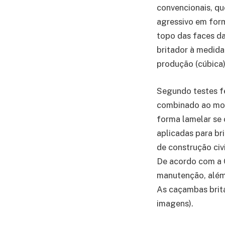
convencionais, q
agressivo em form
topo das faces da
britador à medida
produção (cúbica)
Segundo testes fe
combinado ao mo
forma lamelar se
aplicadas para br
de construção civi
De acordo com a 
manutenção, além 
As caçambas brita
imagens).