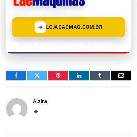
Confira os produtos da loja!
➜
LOJAEAEMAQ.COM.BR
Clique para ver peças, kits e novidades na Loja EaeMaq.
Facebook
Twitter
Pinterest
LinkedIn
Tumblr
Email
Alzira
Website