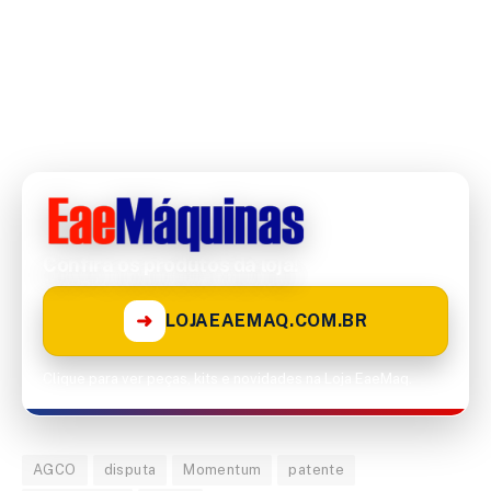
Confira os produtos da loja!
➜
LOJAEAEMAQ.COM.BR
Clique para ver peças, kits e novidades na Loja EaeMaq.
AGCO
disputa
Momentum
patente