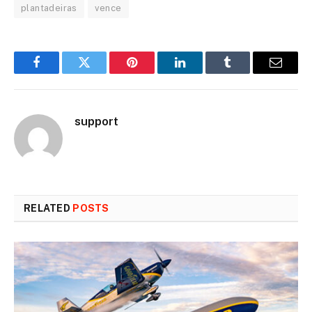
plantadeiras
vence
Facebook
Twitter
Pinterest
LinkedIn
Tumblr
Email
support
RELATED
POSTS