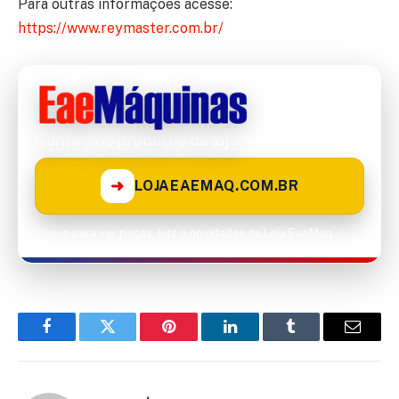
Para outras informações acesse:
https://www.reymaster.com.br/
Confira os produtos da loja!
➜
LOJAEAEMAQ.COM.BR
Clique para ver peças, kits e novidades na Loja EaeMaq.
Facebook
Twitter
Pinterest
LinkedIn
Tumblr
Email