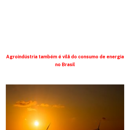
Agroindústria também é vilã do consumo de energia
no Brasil