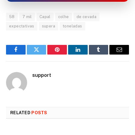
58
7 mil
Capal
colhe
de cevada
expectativas
supera
toneladas
Facebook
Twitter
Pinterest
LinkedIn
Tumblr
Email
support
RELATED
POSTS