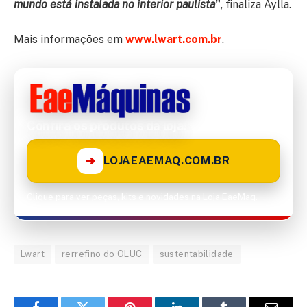
mundo está instalada no interior paulista
”
, finaliza Aylla.
Mais informações em
www.lwart.com.br
.
Confira os produtos da loja!
➜
LOJAEAEMAQ.COM.BR
Clique para ver peças, kits e novidades na Loja EaeMaq.
Lwart
rerrefino do OLUC
sustentabilidade