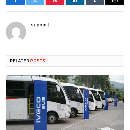
Facebook
Twitter
Pinterest
LinkedIn
Tumblr
Email
support
RELATED
POSTS