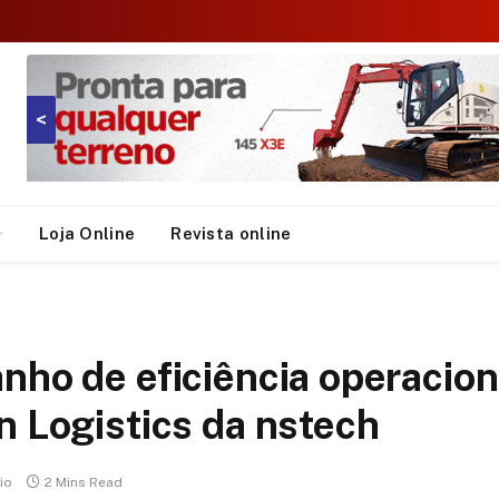
<
Loja Online
Revista online
nho de eficiência operaciona
n Logistics da nstech
io
2 Mins Read