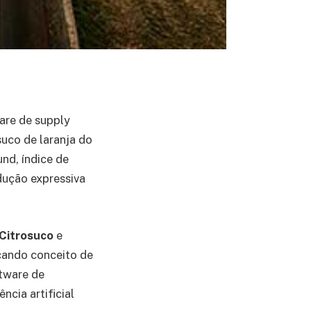
are de supply
suco de laranja do
nd, índice de
ução expressiva
Citrosuco
e
cando conceito de
ftware de
ncia artificial