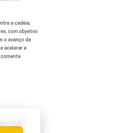
tre a cadeia,
es, com objetivo
om o avanço da
a acelerar a
, comenta
a loja!