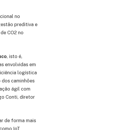
cional no
estão preditiva e
o de CO2 no
uco
, isto é,
as envolvidas em
ciência logística
o dos caminhões
cação ágil com
o Conti, diretor
ar de forma mais
 como IoT