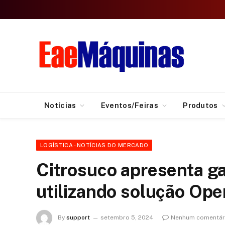
Notícias
Eventos/Feiras
Produtos
LOGÍSTICA - NOTÍCIAS DO MERCADO
Citrosuco apresenta ga
utilizando solução Ope
By
support
setembro 5, 2024
Nenhum comentár