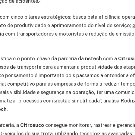
ção de acidentes.
com cinco pilares estratégicos: busca pela eficiência opera
to de produtividade e aprimoramento do nível de serviço; g
ria com transportadores e motoristas e redução de emissã
ística é o ponto-chave da parceria da
nstech
com a
Citros
ssos de transporte para aumentar a produtividade das etap
e pensamento é importante pois passamos a entender a efi
ial competitivo para as empresas de forma a reduzir temp
r mais visibilidade e segurança na operação, ter uma comuni
matizar processos com gestão simplificada”, analisa Rodrig
ech
.
rceria, a
Citrosuco
consegue monitorar, rastrear e gerenci
40 veículos de sua frota, utilizando tecnologias avançadas,