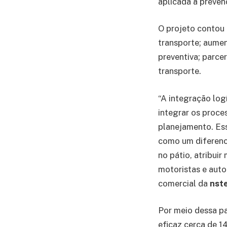
aplicada à preven
O projeto contou 
transporte; aumen
preventiva; parce
transporte.
“A integração log
integrar os proce
planejamento. Ess
como um diferenc
no pátio, atribui
motoristas e auto
comercial da
nst
Por meio dessa pa
eficaz cerca de 1