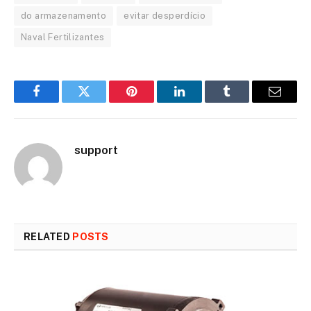
do armazenamento
evitar desperdício
Naval Fertilizantes
Facebook
Twitter
Pinterest
LinkedIn
Tumblr
Email
support
RELATED
POSTS