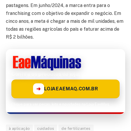
pastagens. Em junho/2024, a marca entra para o
franchising com o objetivo de expandir o negócio. Em
cinco anos, a meta é chegar a mais de mil unidades, em
todas as regiões agrícolas do país e faturar acima de
R$ 2 bilhões.
Confira os produtos da loja!
➜
LOJAEAEMAQ.COM.BR
Clique para ver peças, kits e novidades na Loja EaeMaq.
à aplicação
cuidados
de fertilizantes