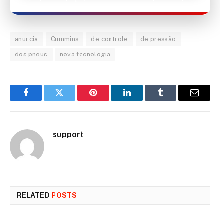
anuncia
Cummins
de controle
de pressão
dos pneus
nova tecnologia
Facebook
Twitter
Pinterest
LinkedIn
Tumblr
Email
support
RELATED
POSTS