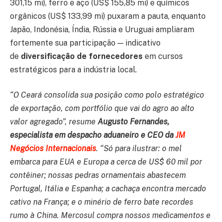
301,15 mi), ferro e aço (US$ 155,85 mi) e químicos
orgânicos (US$ 133,99 mi) puxaram a pauta, enquanto
Japão, Indonésia, Índia, Rússia e Uruguai ampliaram
fortemente sua participação — indicativo
de
diversificação de fornecedores
em cursos
estratégicos para a indústria local.
“O Ceará consolida sua posição como polo estratégico
de exportação, com portfólio que vai do agro ao alto
valor agregado”, resume
Augusto Fernandes,
especialista em despacho aduaneiro e CEO da
JM
Negócios Internacionais
. “Só para ilustrar: o mel
embarca para EUA e Europa a cerca de US$ 60 mil por
contêiner; nossas pedras ornamentais abastecem
Portugal, Itália e Espanha; a cachaça encontra mercado
cativo na França; e o minério de ferro bate recordes
rumo à China. Mercosul compra nossos medicamentos e