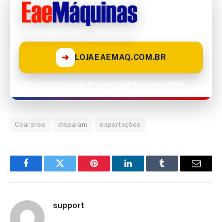
Confira os produtos da loja!
➜
LOJAEAEMAQ.COM.BR
Clique para ver peças, kits e novidades na Loja EaeMaq.
Cearense
disparam
exportações
Facebook
Twitter
Pinterest
LinkedIn
Tumblr
Email
support