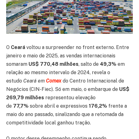
O
Ceará
voltou a surpreender no front externo. Entre
janeiro e maio de 2025, as vendas internacionais
somaram
US$ 770,48 milhões
, salto de
49,3%
em
relação ao mesmo intervalo de 2024, revela o
estudo
Ceará em
Comex
do Centro Internacional de
Negócios (CIN-Fiec). Só em maio, o embarque de
US$
269,79 milhões
representou elevação
de
77,7%
sobre abril e expressivos
176,2%
frente a
maio do ano passado, sinalizando que a retomada da
competitividade local ganhou tração.
O motor desse desempenho continua sendo