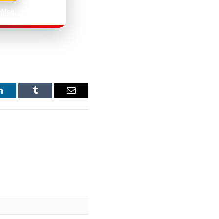
aeMaq.
LinkedIn
Tumblr
Email