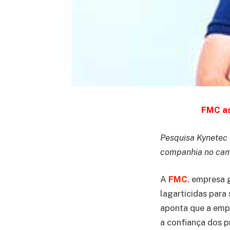
FMC as
Pesquisa Kynetec 
companhia no ca
A
FMC
, empresa 
lagarticidas para
aponta que a empr
a confiança dos p