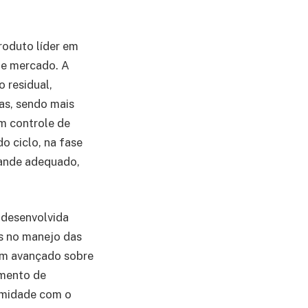
roduto líder em
de mercado. A
o residual,
as, sendo mais
m controle de
o ciclo, na fase
tande adequado,
, desenvolvida
s no manejo das
êm avançado sobre
gmento de
ximidade com o