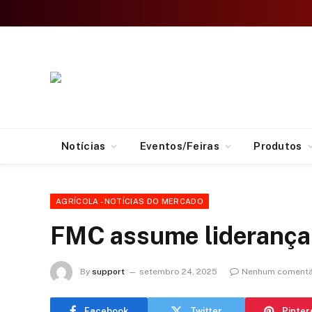
Notícias
Eventos/Feiras
Produtos
AGRÍCOLA - NOTÍCIAS DO MERCADO
FMC assume liderança n
By
support
setembro 24, 2025
Nenhum comentá
Facebook
Twitter
Pinter