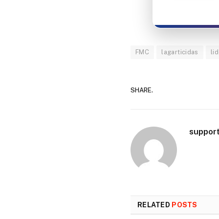
FMC
lagarticidas
li
SHARE.
suppor
RELATED
POSTS