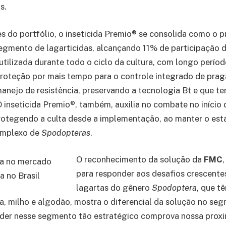
s.
s do portfólio, o inseticida Premio® se consolida como o p
egmento de lagarticidas, alcançando 11% de participação 
utilizada durante todo o ciclo da cultura, com longo períod
roteção por mais tempo para o controle integrado de prag
nejo de resistência, preservando a tecnologia Bt e que te
 inseticida Premio®, também, auxilia no combate no início d
rotegendo a culta desde a implementação, ao manter o es
omplexo de
Spodopteras
.
O reconhecimento da solução da
FMC
para responder aos desafios crescente
lagartas do gênero
Spodoptera
, que t
a, milho e algodão, mostra o diferencial da solução no se
 líder nesse segmento tão estratégico comprova nossa pro