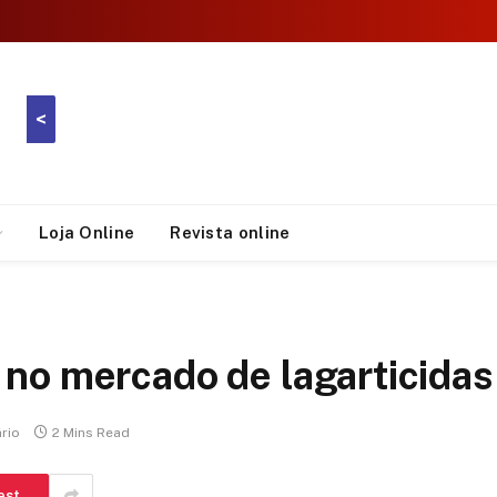
<
Loja Online
Revista online
o mercado de lagarticidas 
rio
2 Mins Read
est