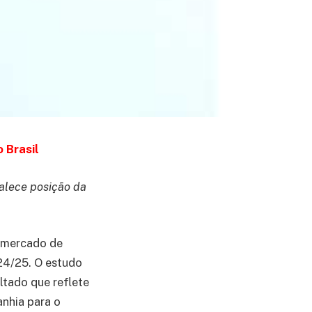
 Brasil
alece posição da
o mercado de
 24/25. O estudo
tado que reflete
anhia para o