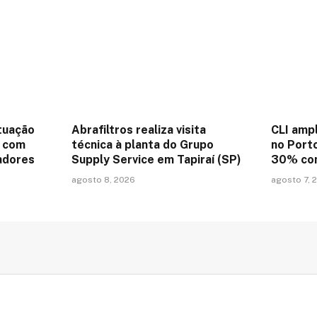
tuação
Abrafiltros realiza visita
CLI amp
a com
técnica à planta do Grupo
no Port
adores
Supply Service em Tapiraí (SP)
30% com
agosto 8, 2026
agosto 7, 