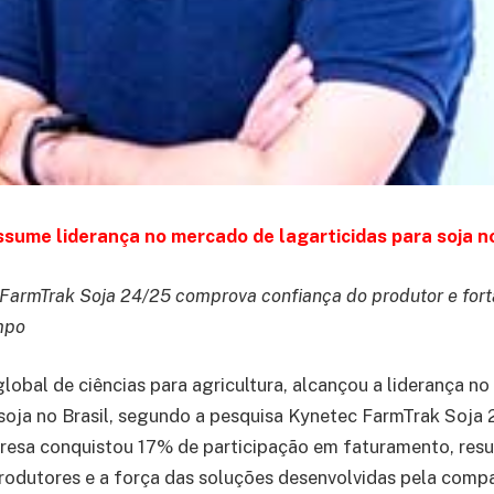
sume liderança no mercado de lagarticidas para soja no
FarmTrak Soja 24/25 comprova confiança do produtor e fort
mpo
global de ciências para agricultura, alcançou a liderança n
 soja no Brasil, segundo a pesquisa Kynetec FarmTrak Soja
esa conquistou 17% de participação em faturamento, resul
rodutores e a força das soluções desenvolvidas pela comp