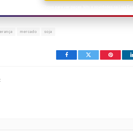
Clique para ver peças, kits e novidades na Loja E
derança
mercado
soja
Facebook
Twitter
Pinterest
t