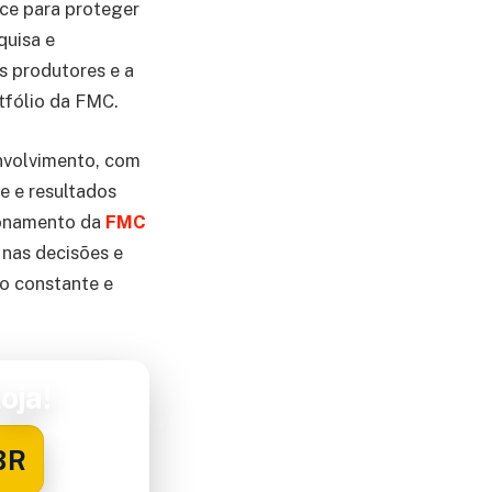
ce para proteger
quisa e
s produtores e a
tfólio da FMC.
nvolvimento, com
e e resultados
ionamento da
FMC
 nas decisões e
ão constante e
oja!
BR