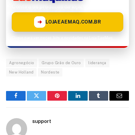
Confira os produtos da loja!
➜
LOJAEAEMAQ.COM.BR
Clique para ver peças, kits e novidades na Loja EaeMaq.
Agronegócio
Grupo Grão de Ouro
liderança
New Holland
Nordeste
Facebook
Twitter
Pinterest
LinkedIn
Tumblr
Email
support