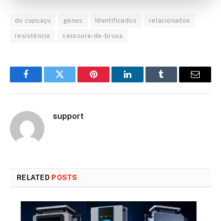
do cupuaçu
genes
Identificados
relacionados
resistência
vassoura-de-bruxa
Facebook
Twitter
Pinterest
LinkedIn
Tumblr
Email
support
RELATED
POSTS