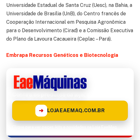
Universidade Estadual de Santa Cruz (Uesc), na Bahia, a
Universidade de Brasília (UnB), do Centro francês de
Cooperação Internacional em Pesquisa Agronômica
para o Desenvolvimento (Cirad) e a Comissão Executiva
do Plano da Lavoura Cacaueira (Ceplac – Pará).
Embrapa Recursos Genéticos e Biotecnologia
Confira os produtos da loja!
➜
LOJAEAEMAQ.COM.BR
Clique para ver peças, kits e novidades na Loja EaeMaq.