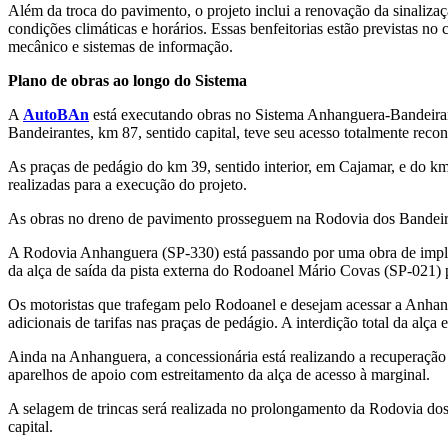
Além da troca do pavimento, o projeto inclui a renovação da sinalizaçã
condições climáticas e horários. Essas benfeitorias estão previstas no
mecânico e sistemas de informação.
Plano de obras ao longo do Sistema
A
AutoBAn
está executando obras no Sistema Anhanguera-Bandeiran
Bandeirantes, km 87, sentido capital, teve seu acesso totalmente reco
As praças de pedágio do km 39, sentido interior, em Cajamar, e do km 
realizadas para a execução do projeto.
As obras no dreno de pavimento prosseguem na Rodovia dos Bandeirant
A Rodovia Anhanguera (SP-330) está passando por uma obra de implanta
da alça de saída da pista externa do Rodoanel Mário Covas (SP-021) 
Os motoristas que trafegam pelo Rodoanel e desejam acessar a Anhangu
adicionais de tarifas nas praças de pedágio. A interdição total da alça 
Ainda na Anhanguera, a concessionária está realizando a recuperação 
aparelhos de apoio com estreitamento da alça de acesso à marginal.
A selagem de trincas será realizada no prolongamento da Rodovia dos
capital.