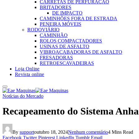
CARRETAS DE PERFURAÇÃO
BRITADORES
DE IMPACTO
CAMINHÕES FORA DE ESTRADA
PENEIRA MÓVEIS
RODOVIÁRIO
CAMINHÃO
ROLOS COMPACTADORES
USINAS DE ASFALTO
VIBROACABADORAS DE ASFALTO
FRESADORAS
RETROESCAVADEIRAS
Loja Online
Revista online
Notícias do Mercado
Recapeamento do Sistema Anhan
By
support
outubro 18, 2024
Nenhum comentário
4 Mins Read
Facebook
Twitter
Pinterest
LinkedIn
Tumblr
Email