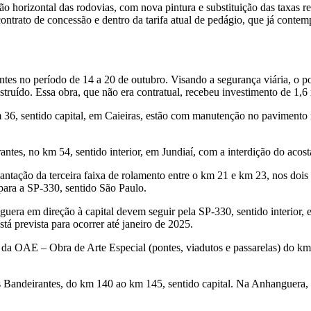
o horizontal das rodovias, com nova pintura e substituição das taxas re
 contrato de concessão e dentro da tarifa atual de pedágio, que já cont
tes no período de 14 a 20 de outubro. Visando a segurança viária, o 
nstruído. Essa obra, que não era contratual, recebeu investimento de 1,6
36, sentido capital, em Caieiras, estão com manutenção no pavimento ríg
es, no km 54, sentido interior, em Jundiaí, com a interdição do acos
ção da terceira faixa de rolamento entre o km 21 e km 23, nos dois se
para a SP-330, sentido São Paulo.
era em direção à capital devem seguir pela SP-330, sentido interior, e
está prevista para ocorrer até janeiro de 2025.
da OAE – Obra de Arte Especial (pontes, viadutos e passarelas) do km 1
 Bandeirantes, do km 140 ao km 145, sentido capital. Na Anhanguera, o