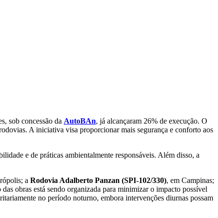
es, sob concessão da
AutoBAn
, já alcançaram 26% de execução. O
odovias. A iniciativa visa proporcionar mais segurança e conforto aos
lidade e de práticas ambientalmente responsáveis. Além disso, a
rópolis; a
Rodovia Adalberto Panzan (SPI-102/330)
, em Campinas;
o das obras está sendo organizada para minimizar o impacto possível
oritariamente no período noturno, embora intervenções diurnas possam