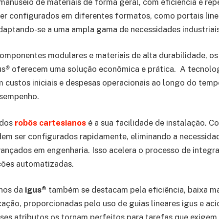
 manuseio de materiais de forma geral, com eficiência e rep
r configurados em diferentes formatos, como portais line
adaptando-se a uma ampla gama de necessidades industriais
mponentes modulares e materiais de alta durabilidade, os
us
®
oferecem uma solução econômica e prática. A tecnolog
custos iniciais e despesas operacionais ao longo do temp
esempenho.
 dos
robôs cartesianos
é a sua facilidade de instalação. 
odem ser configurados rapidamente, eliminando a necessida
nçados em engenharia. Isso acelera o processo de integra
ções automatizadas.
nos da
igus®
também se destacam pela eficiência, baixa m
icação, proporcionadas pelo uso de guias lineares igus e ac
sses atributos os tornam perfeitos para tarefas que exigem