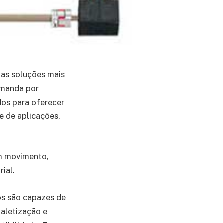
as soluções mais
demanda por
dos para oferecer
e de aplicações,
em movimento,
ial.
os são capazes de
paletização e