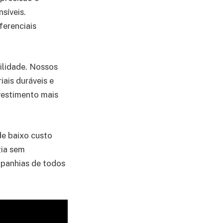
síveis.
ferenciais
bilidade. Nossos
ais duráveis e
vestimento mais
e baixo custo
gia sem
panhias de todos