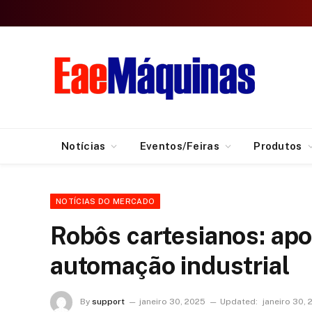
Notícias
Eventos/Feiras
Produtos
NOTÍCIAS DO MERCADO
Robôs cartesianos: apo
automação industrial
By
support
janeiro 30, 2025
Updated:
janeiro 30,