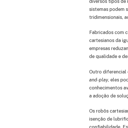
diversos tipos de
sistemas podem se
tridimensionais, 
Fabricados com co
cartesianos da ig
empresas reduzam 
de qualidade e d
Outro diferencial
and-play
, eles p
conhecimentos ava
a adoção de solu
Os robôs cartesia
isenção de lubrif
confiabilidade. E