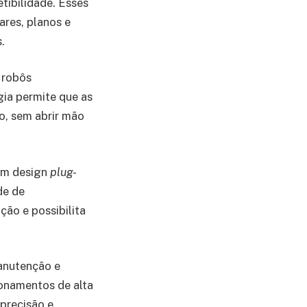
etibilidade. Esses
ares, planos e
.
 robôs
ia permite que as
o, sem abrir mão
Com design
plug-
de de
ção e possibilita
anutenção e
ionamentos de alta
 precisão e