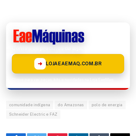
Confira os produtos da loja!
➜
LOJAEAEMAQ.COM.BR
Clique para ver peças, kits e novidades na Loja EaeMaq.
comunidade indígena
do Amazonas
polo de energia
Schneider Electric e FAZ