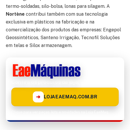
termo-soldadas, silo-bolsa, lonas para silagem. A
Nortène
contribui também com sua tecnologia
exclusiva em plásticos na fabricação e na
comercialização dos produtos das empresas: Engepol
Geossintéticos, Santeno Irrigação, Tecnofil Soluções
em telas e Silox armazenagem.
Confira os produtos da loja!
➜
LOJAEAEMAQ.COM.BR
Clique para ver peças, kits e novidades na Loja EaeMaq.