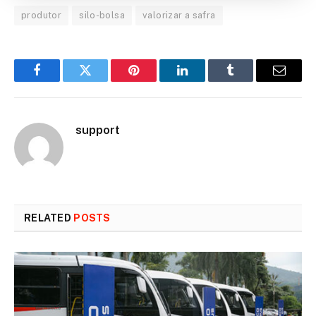
produtor
silo-bolsa
valorizar a safra
Facebook
Twitter
Pinterest
LinkedIn
Tumblr
Email
support
RELATED
POSTS