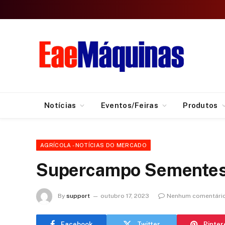
Notícias
Eventos/Feiras
Produtos
AGRÍCOLA - NOTÍCIAS DO MERCADO
Supercampo Sementes
By
support
outubro 17, 2023
Nenhum comentári
Facebook
Twitter
Pinter