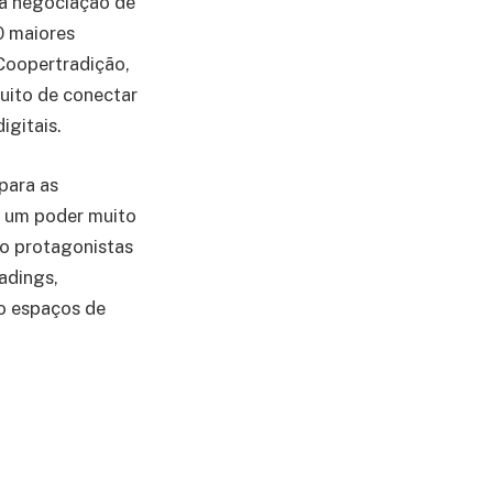
a negociação de
0 maiores
 Coopertradição,
tuito de conectar
igitais.
para as
m um poder muito
mo protagonistas
adings,
mo espaços de