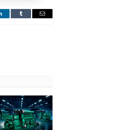
LinkedIn
Tumblr
Email