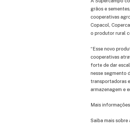
A Supercampo cor
grãos e sementes
cooperativas agro 
Copacol, Copercam
o produtor rural 
“Esse novo produ
cooperativas atra
forte de dar esca
nesse segmento do
transportadoras e
armazenagem e em 
Mais informações
Saiba mais sobre 