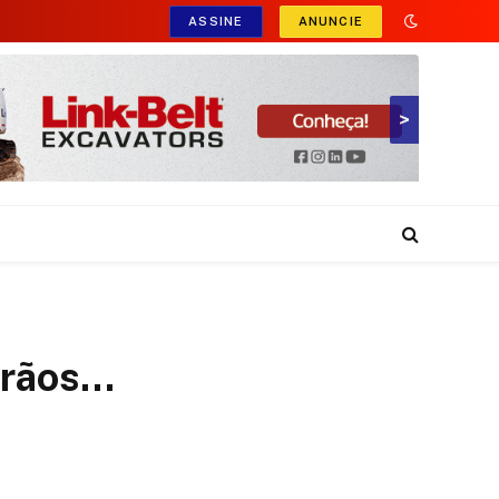
ASSINE
ANUNCIE
>
Grãos…