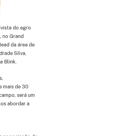
ivista do agro
, no Grand
Head da área de
drade Silva,
 Blink.
s,
e mais de 30
campo, será um
mos abordar a