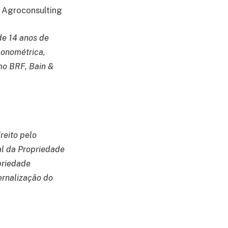
S Agroconsulting
e 14 anos de
conométrica,
mo BRF, Bain &
reito pelo
al da Propriedade
opriedade
ernalização do