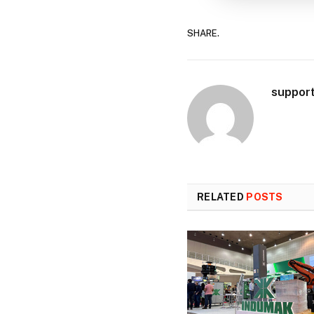
SHARE.
suppor
RELATED
POSTS