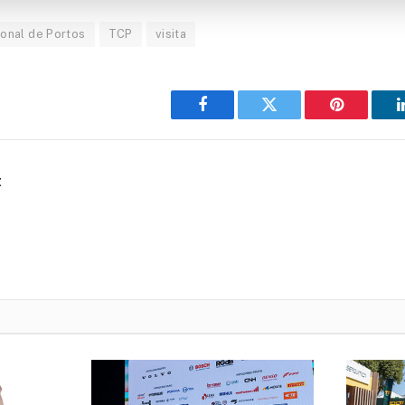
ional de Portos
TCP
visita
Facebook
Twitter
Pinterest
t