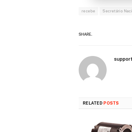
recebe
Secretário Nac
SHARE.
suppor
RELATED
POSTS