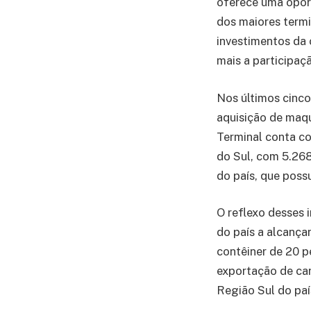
oferece uma oport
dos maiores termi
investimentos da
mais a participaç
Nos últimos cinco
aquisição de maqu
Terminal conta c
do Sul, com 5.268
do país, que poss
O reflexo desses 
do país a alcança
contêiner de 20 
exportação de car
Região Sul do paí