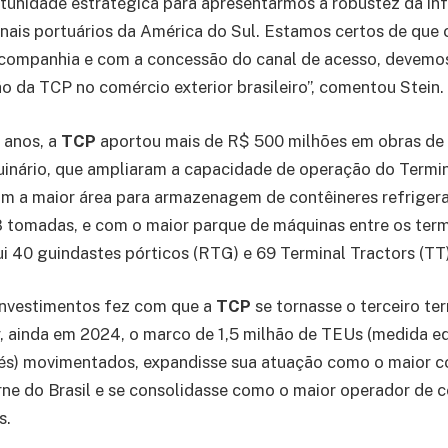
unidade estratégica para apresentarmos a robustez da inf
nais portuários da América do Sul. Estamos certos de que
 companhia e com a concessão do canal de acesso, devemos
ão da TCP no comércio exterior brasileiro”, comentou Stein.
 anos, a
TCP
aportou mais de R$ 500 milhões em obras de i
inário, que ampliaram a capacidade de operação do Termin
om a maior área para armazenagem de contêineres refriger
 tomadas, e com o maior parque de máquinas entre os term
ui 40 guindastes pórticos (RTG) e 69 Terminal Tractors (TT)
investimentos fez com que a
TCP
se tornasse o terceiro te
r, ainda em 2024, o marco de 1,5 milhão de TEUs (medida e
pés) movimentados, expandisse sua atuação como o maior c
ne do Brasil e se consolidasse como o maior operador de c
s.