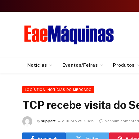
Notícias
Eventos/Feiras
Produtos
LOGÍSTICA - NOTÍCIAS DO MERCADO
TCP recebe visita do S
By
support
outubro 29, 2025
Nenhum comentár
Facebook
Twitter
Pinter