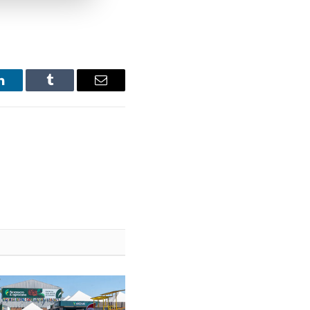
LinkedIn
Tumblr
Email