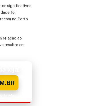
os significativos
idade foi
tracam no Porto
m relação ao
e resultar em
a loja!
M.BR
Loja EaeMaq.