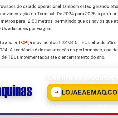
revisões do calado operacional também estão gerando efeit
 movimentação do Terminal. De 2024 para 2025, a profund
 metros para 12,80 metros, permitindo que os navios que a
Us adicionais por viagem.
te ano, a
TCP
já movimentou 1.227.810 TEUs, alta de 5% e
24. A tendência é de manutenção na performance, que dev
ão de TEUs movimentados até o encerramento do ano.
Confira os produtos d
LOJAEAEMAQ.CO
➜
Clique para ver peças, kits e novidades na 