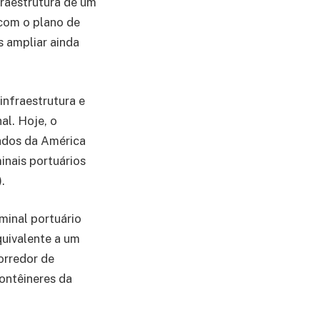
raestrutura de um
 com o plano de
 ampliar ainda
nfraestrutura e
al. Hoje, o
ados da América
inais portuários
.
rminal portuário
quivalente a um
orredor de
ontêineres da