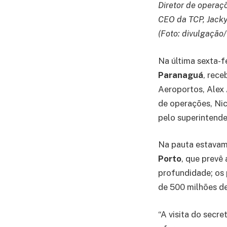
Diretor de operaç
CEO da TCP, Jacky
(Foto: divulgação
Na última sexta-fe
Paranaguá
, rece
Aeroportos, Alex 
de operações, Nic
pelo superintenden
Na pauta estavam
Porto
, que prevê
profundidade; os 
de 500 milhões de
“A visita do secre