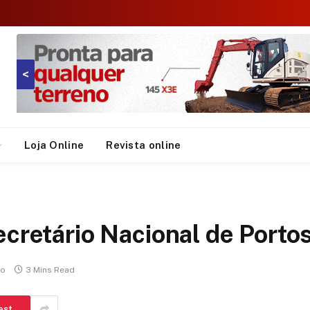
<
Loja Online
Revista online
ecretário Nacional de Porto
io
3 Mins Read
est