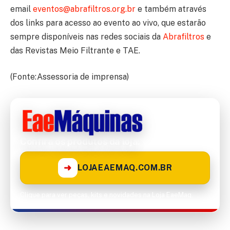
email
eventos@abrafiltros.org.br
e também através
dos links para acesso ao evento ao vivo, que estarão
sempre disponíveis nas redes sociais da
Abrafiltros
e
das Revistas Meio Filtrante e TAE.
(Fonte:Assessoria de imprensa)
Confira os produtos da loja!
➜
LOJAEAEMAQ.COM.BR
Clique para ver peças, kits e novidades na Loja EaeMaq.