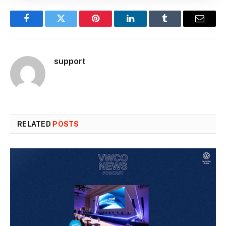
Facebook
Twitter
Pinterest
LinkedIn
Tumblr
Email
support
RELATED
POSTS