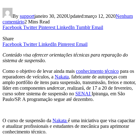
By
support
janeiro 30, 2020
Updated:
março 12, 2020
Nenhum
comentário
2 Mins Read
Facebook
Twitter
Pinterest
LinkedIn
Tumblr
Email
Share
Facebook
Twitter
LinkedIn
Pinterest
Email
Conteúdo visa oferecer orientações técnicas para reparação do
sistema de suspensão.
Como o objetivo de levar ainda mais
conhecimento técnico
para os
reparadores de veículos, a
Nakata
, fabricante de autopeças com
amplo portfólio de itens para suspensão, transmissão, freios e motor,
líder em componentes
undercar
, realizará, de 17 a 20 de fevereiro,
curso sobre sistema de suspensão no
SENAI
Ipiranga, em São
Paulo/SP. A programação segue até dezembro.
O curso de suspensão da
Nakata
é uma iniciativa que visa capacitar
e atualizar profissionais e estudantes de mecânica para aprimorar
conhecimento técnico.