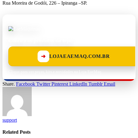
Rua Moreira de Godói, 226 – Ipiranga –SP.
Confira os produtos da loja!
➜
LOJAEAEMAQ.COM.BR
Clique para ver peças, kits e novidades na Loja EaeMaq.
Share.
Facebook
Twitter
Pinterest
LinkedIn
Tumblr
Email
support
Related
Posts