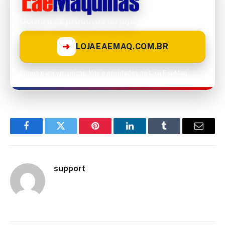
Confira os produtos da loja!
➜
LOJAEAEMAQ.COM.BR
Clique para ver peças, kits e novidades na Loja EaeMaq.
Facebook
Twitter
Pinterest
LinkedIn
Tumblr
Email
support