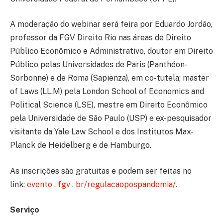
A moderação do webinar será feira por Eduardo Jordão,
professor da FGV Direito Rio nas áreas de Direito
Público Econômico e Administrativo, doutor em Direito
Público pelas Universidades de Paris (Panthéon-
Sorbonne) e de Roma (Sapienza), em co-tutela; master
of Laws (LL.M) pela London School of Economics and
Political Science (LSE), mestre em Direito Econômico
pela Universidade de São Paulo (USP) e ex-pesquisador
visitante da Yale Law School e dos Institutos Max-
Planck de Heidelberg e de Hamburgo.
As inscrições são gratuitas e podem ser feitas no
link:
e
v
e
n
t
o
.
f
g
v
.
b
r
/
r
e
g
u
l
a
c
a
o
p
o
s
p
a
n
d
e
m
i
a
/.
Serviço