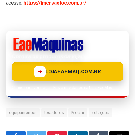
acesse:
https://imersaoloc.com.br/
Confira os produtos da loja!
➜
LOJAEAEMAQ.COM.BR
Clique para ver peças, kits e novidades na Loja EaeMaq.
equipamentos
locadores
Mecan
soluções