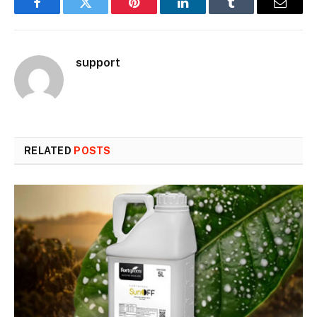
Facebook
Twitter
Pinterest
LinkedIn
Tumblr
Email
support
RELATED
POSTS