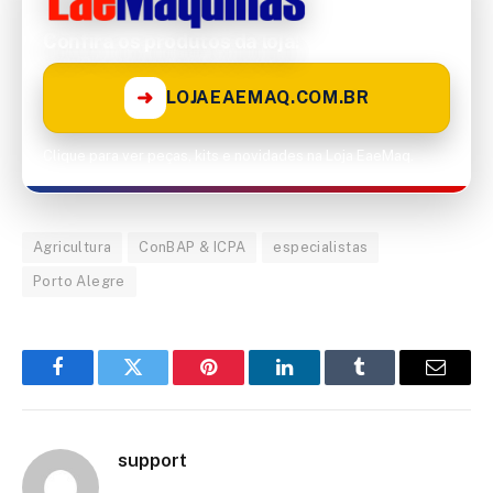
Confira os produtos da loja!
➜
LOJAEAEMAQ.COM.BR
Clique para ver peças, kits e novidades na Loja EaeMaq.
Agricultura
ConBAP & ICPA
especialistas
Porto Alegre
Facebook
Twitter
Pinterest
LinkedIn
Tumblr
Email
support