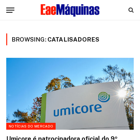
BROWSING:
CATALISADORES
NOTÍCIAS DO MERCADO
Umicore é patrocinadora oficial do 9º