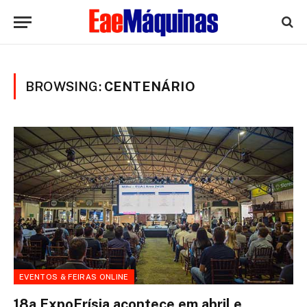
BROWSING:
CENTENÁRIO
EVENTOS & FEIRAS ONLINE
18a ExpoFrísia acontece em abril e