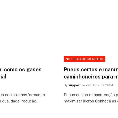
NOTÍCIAS DO MERCADO
m: como os gases
Pneus certos e manut
ial
caminhoneiros para m
By
support
outubro 30, 2024
es certos transformam o
Pneus certos e manutenção p
m qualidade, redução…
maximizar lucros Conheça as 