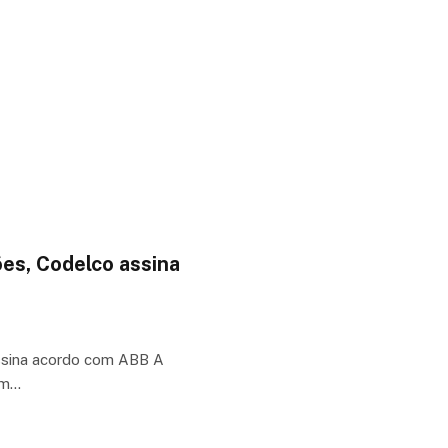
ões, Codelco assina
assina acordo com ABB A
om…