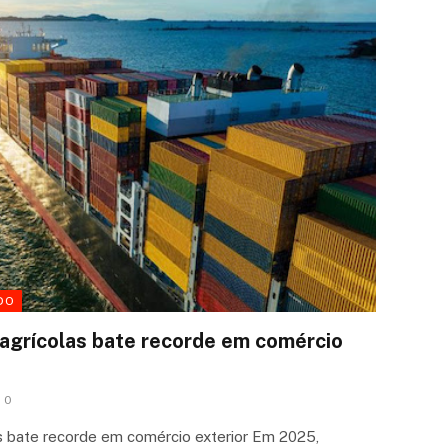
DO
 agrícolas bate recorde em comércio
0
as bate recorde em comércio exterior Em 2025,