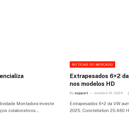
NOTÍCIAS DO MERCADO
encializa
Extrapesados 6×2 da
nos modelos HD
By
support
outubro 10, 2024
tividade Montadora investe
Extrapesados 6×2 da VW au
paços colaborativos…
2025, Constellation 25.480