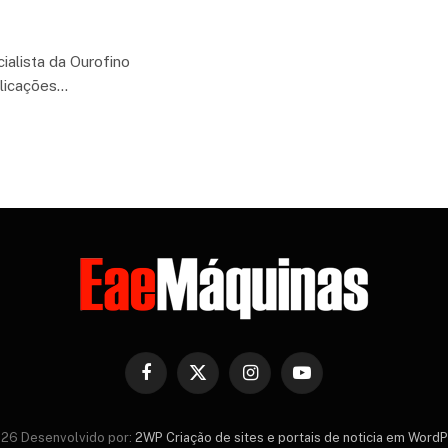
ialista da Ourofino
plicações…
Facebook
X
Instagram
YouTube
(Twitter)
26 Desenvolvido por:
2WP Criação de sites e portais de noticia em Word