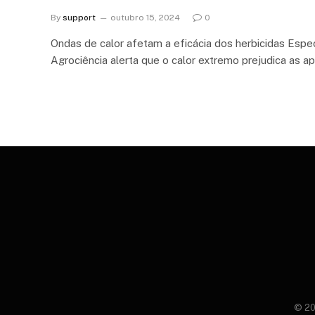
By
support
outubro 15, 2024
0
Ondas de calor afetam a eficácia dos herbicidas Espec
Agrociência alerta que o calor extremo prejudica as a
© 20