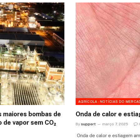
AGRÍCOLA - NOTÍCIAS DO MERCA
s maiores bombas de
Onda de calor e esti
ão de vapor sem CO₂
By
support
março 7, 2025
Onda de calor e estiagem ame