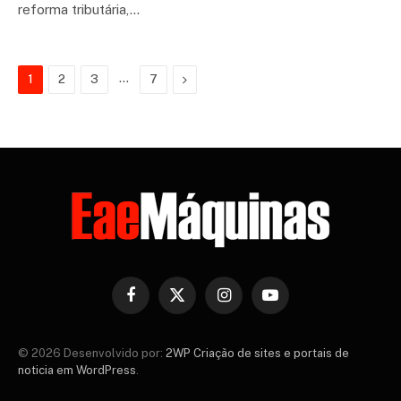
reforma tributária,…
…
Next
1
2
3
7
Facebook
X
Instagram
YouTube
(Twitter)
© 2026 Desenvolvido por:
2WP Criação de sites e portais de
noticia em WordPress
.