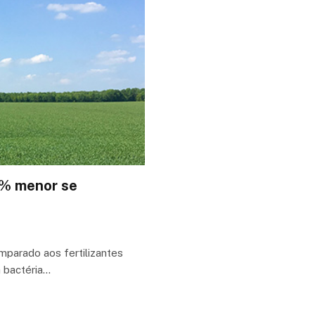
5% menor se
parado aos fertilizantes
a bactéria…