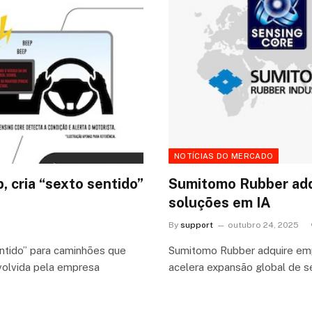
NOTÍCIAS DO MERCADO
 cria “sexto sentido”
Sumitomo Rubber adq
soluções em IA
By
support
outubro 24, 2025
entido” para caminhões que
Sumitomo Rubber adquire emp
olvida pela empresa
acelera expansão global de s