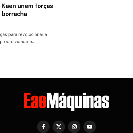
 Kaen unem forças
a borracha
as para revolucionar a
a produtividade e…
Facebook
X
Instagram
YouTube