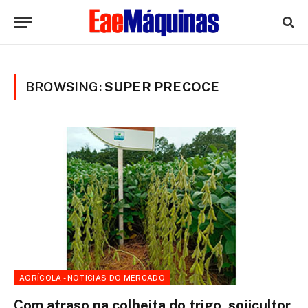
BROWSING:
SUPER PRECOCE
AGRÍCOLA - NOTÍCIAS DO MERCADO
Com atraso na colheita do trigo, sojicultor