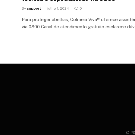
By
support
julho 1, 2024
0
Para proteger abelhas, Colmeia Viva® oferece assistên
via 0800 Canal de atendimento gratuito esclarece dúv
© 20