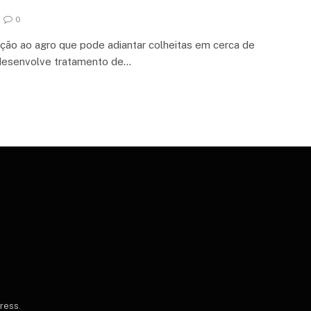
0
lução ao agro que pode adiantar colheitas em cerca de
desenvolve tratamento de…
Press
.