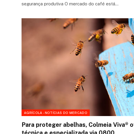
segurança produtiva O mercado do café está…
AGRÍCOLA - NOTÍCIAS DO MERCADO
Para proteger abelhas, Colmeia Viva® o
técnica e especializada via 0800