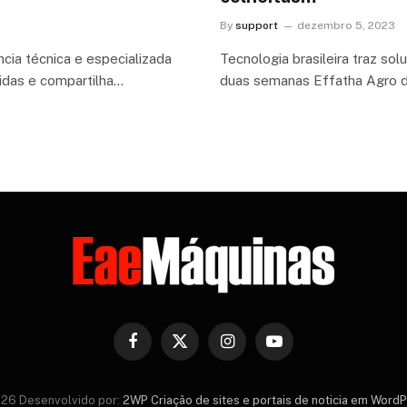
By
support
dezembro 5, 2023
cia técnica e especializada
Tecnologia brasileira traz so
idas e compartilha…
duas semanas Effatha Agro 
Facebook
X
Instagram
YouTube
(Twitter)
26 Desenvolvido por:
2WP Criação de sites e portais de noticia em Word