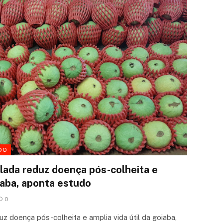
DO
ulada reduz doença pós-colheita e
oiaba, aponta estudo
0
uz doença pós-colheita e amplia vida útil da goiaba,