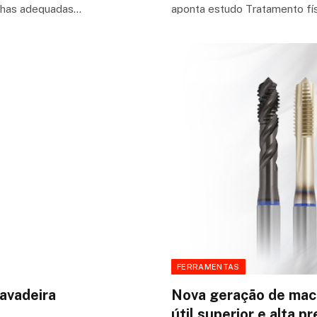
olhas adequadas…
aponta estudo Tratamento fís
FERRAMENTAS
cavadeira
Nova geração de mac
útil superior e alta p