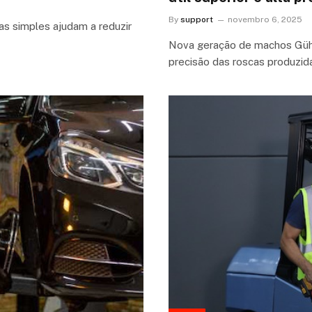
By
support
novembro 6, 2025
cas simples ajudam a reduzir
Nova geração de machos Gühri
precisão das roscas produzid