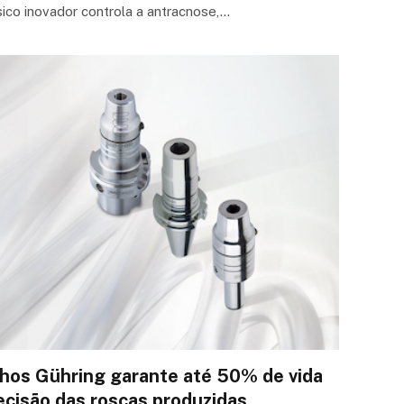
ico inovador controla a antracnose,…
hos Gühring garante até 50% de vida
recisão das roscas produzidas.