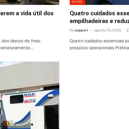
DICAS
erem a vida útil dos
Quatro cuidados essen
empilhadeiras e reduz
By
support
agosto 19, 2025
l dos discos de freio
Quatro cuidados essenciais par
prematuramente…
prejuízos operacionais Práti