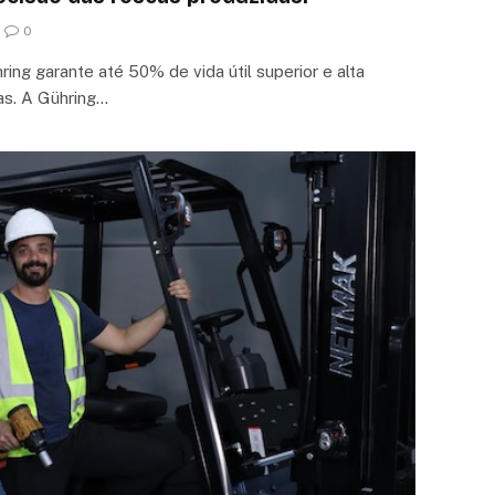
0
ng garante até 50% de vida útil superior e alta
as. A Gühring…