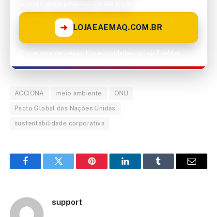
Confira os produtos da loja!
➜
LOJAEAEMAQ.COM.BR
Clique para ver peças, kits e novidades na Loja EaeMaq.
ACCIONA
meio ambiente
ONU
Pacto Global das Nações Unidas
sustentabilidade corporativa
Facebook
Twitter
Pinterest
LinkedIn
Tumblr
Email
support