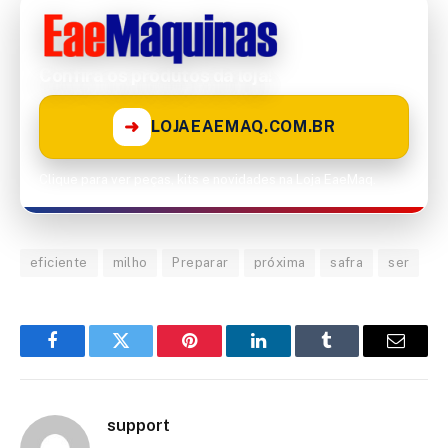
Confira os produtos da loja!
➜
LOJAEAEMAQ.COM.BR
Clique para ver peças, kits e novidades na Loja EaeMaq.
eficiente
milho
Preparar
próxima
safra
ser
Facebook
Twitter
Pinterest
LinkedIn
Tumblr
Email
support