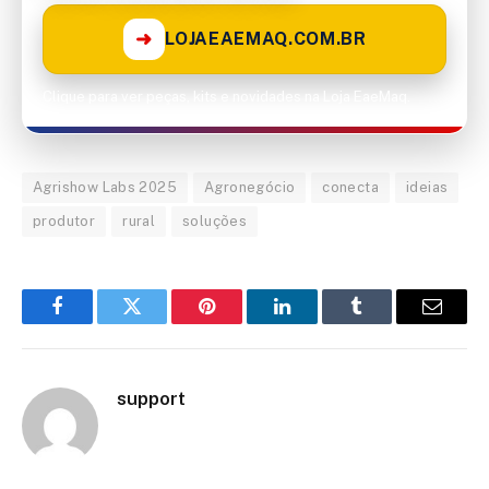
➜
LOJAEAEMAQ.COM.BR
Clique para ver peças, kits e novidades na Loja EaeMaq.
Agrishow Labs 2025
Agronegócio
conecta
ideias
produtor
rural
soluções
Facebook
Twitter
Pinterest
LinkedIn
Tumblr
Email
support