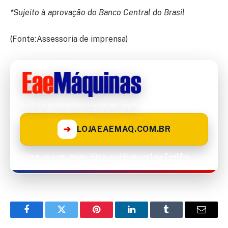
*Sujeito à aprovação do Banco Central do Brasil
(Fonte:Assessoria de imprensa)
Confira os produtos da loja!
➜
LOJAEAEMAQ.COM.BR
Clique para ver peças, kits e novidades na Loja EaeMaq.
Facebook
Twitter
Pinterest
LinkedIn
Tumblr
Email