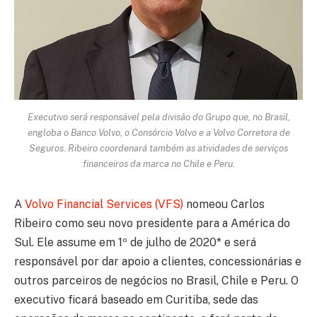
Executivo será responsável pela divisão do Grupo que, no Brasil,
engloba o Banco Volvo, o Consórcio Volvo e a Volvo Corretora de
Seguros. Ribeiro coordenará também as atividades de serviços
financeiros da marca no Chile e Peru.
A
Volvo Financial Services (VFS)
nomeou Carlos
Ribeiro como seu novo presidente para a América do
Sul. Ele assume em 1º de julho de 2020* e será
responsável por dar apoio a clientes, concessionárias e
outros parceiros de negócios no Brasil, Chile e Peru. O
executivo ficará baseado em Curitiba, sede das