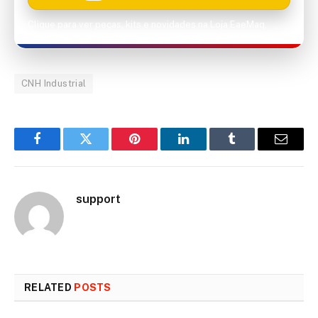
Clique para ver peças, kits e novidades na Loja EaeMaq.
CNH Industrial
Facebook
Twitter
Pinterest
LinkedIn
Tumblr
Email
support
RELATED
POSTS